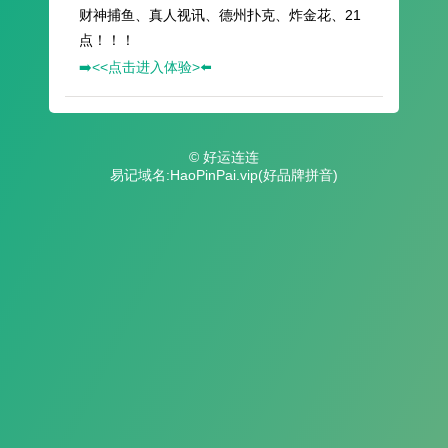
财神捕鱼、真人视讯、德州扑克、炸金花、21
点！！！
➡️<<点击进入体验>⬅️
© 好运连连
易记域名:HaoPinPai.vip(好品牌拼音)